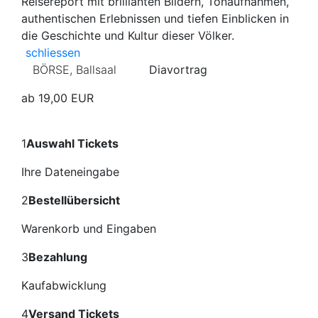
Reisereport mit brillianten Bildern, Tonaufnahmen,
authentischen Erlebnissen und tiefen Einblicken in
die Geschichte und Kultur dieser Völker.
Weitere Informationen zur Veranstaltung wieder schließen
schliessen
BÖRSE, Ballsaal
Diavortrag
ab 19,00 EUR
1
Auswahl Tickets
Ihre Dateneingabe
2
Bestellübersicht
Warenkorb und Eingaben
3
Bezahlung
Kaufabwicklung
4
Versand Tickets