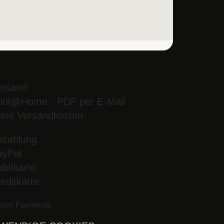
ersand
rint@Home · PDF per E-Mail
eine Versandkosten
ezahlung
ayPal
bitkarte
editkarte