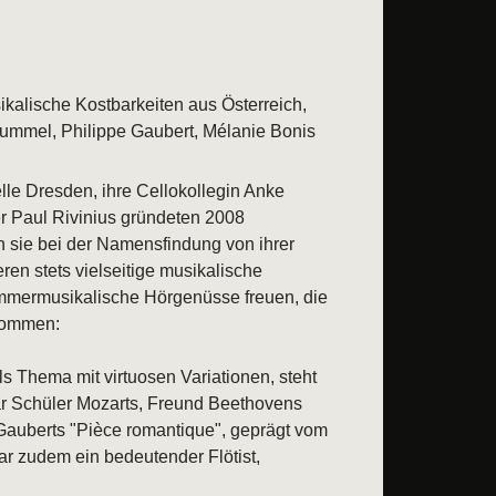
ische Kostbarkeiten aus Österreich,
mmel, Philippe Gaubert, Mélanie Bonis
eranstaltung
elle Dresden, ihre Cellokollegin Anke
 Paul Rivinius gründeten 2008
ie bei der Namensfindung von ihrer
ren stets vielseitige musikalische
ammermusikalische Hörgenüsse freuen, die
 kommen:
 Thema mit virtuosen Variationen, steht
ar Schüler Mozarts, Freund Beethovens
 Gauberts "Pièce romantique", geprägt vom
ar zudem ein bedeutender Flötist,