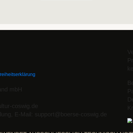
V
P
k
freiheitserklärung
B
Land mbH
P
De
ltur-coswig.de
Kr
llung, E-Mail: support@boerse-coswig.de