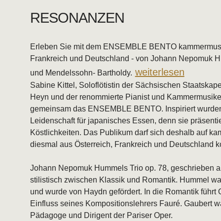
RESONANZEN
Erleben Sie mit dem ENSEMBLE BENTO kammermusikal
Frankreich und Deutschland - von Johann Nepomuk Hu
Weitere Informationen zur V
weiterlesen
und Mendelssohn- Bartholdy.
Sabine Kittel, Soloflötistin der Sächsischen Staatskap
Heyn und der renommierte Pianist und Kammermusiker
gemeinsam das ENSEMBLE BENTO. Inspiriert wurden s
Leidenschaft für japanisches Essen, denn sie präsentie
Köstlichkeiten. Das Publikum darf sich deshalb auf k
diesmal aus Österreich, Frankreich und Deutschland
Johann Nepomuk Hummels Trio op. 78, geschrieben als
stilistisch zwischen Klassik und Romantik. Hummel w
und wurde von Haydn gefördert. In die Romantik führt
Einfluss seines Kompositionslehrers Fauré. Gaubert w
Pädagoge und Dirigent der Pariser Oper.