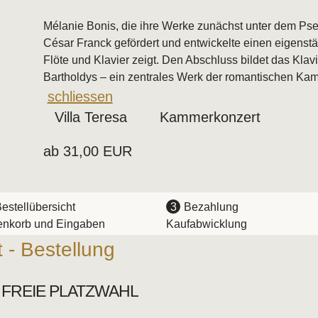
Mélanie Bonis, die ihre Werke zunächst unter dem Pse
César Franck gefördert und entwickelte einen eigenständ
Flöte und Klavier zeigt. Den Abschluss bildet das Klav
Bartholdys – ein zentrales Werk der romantischen Ka
Weitere Informationen zur Veranstaltung wieder schließen
schliessen
Villa Teresa
Kammerkonzert
ab 31,00 EUR
estellübersicht
3
Bezahlung
nkorb und Eingaben
Kaufabwicklung
t - Bestellung
T FREIE PLATZWAHL