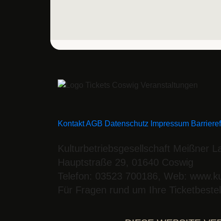
Kontakt
AGB
Datenschutz
Impressum
Barriere
Kulturbetriebsgesellschaft Meißner 
Hauptstraße 29, 01640 Coswig
Telefon: 03523 700186, Web: www.ku
Für Fragen rund um Ihre Ticketbeste