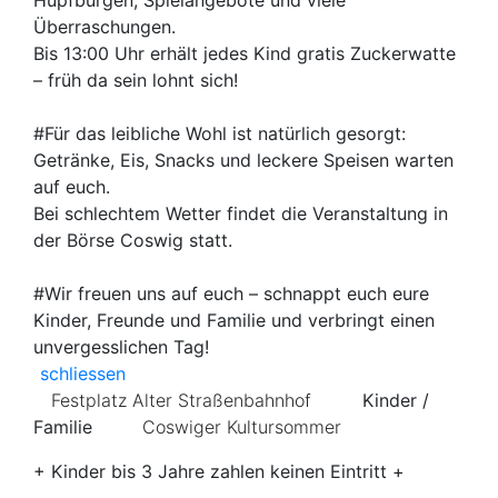
Hüpfburgen, Spielangebote und viele
Überraschungen.
Bis 13:00 Uhr erhält jedes Kind gratis Zuckerwatte
– früh da sein lohnt sich!
#Für das leibliche Wohl ist natürlich gesorgt:
Getränke, Eis, Snacks und leckere Speisen warten
auf euch.
Bei schlechtem Wetter findet die Veranstaltung in
der Börse Coswig statt.
#Wir freuen uns auf euch – schnappt euch eure
Kinder, Freunde und Familie und verbringt einen
unvergesslichen Tag!
Weitere Informationen zur Veranstaltung wieder schließen
schliessen
Festplatz Alter Straßenbahnhof
Kinder /
Familie
Coswiger Kultursommer
+ Kinder bis 3 Jahre zahlen keinen Eintritt +